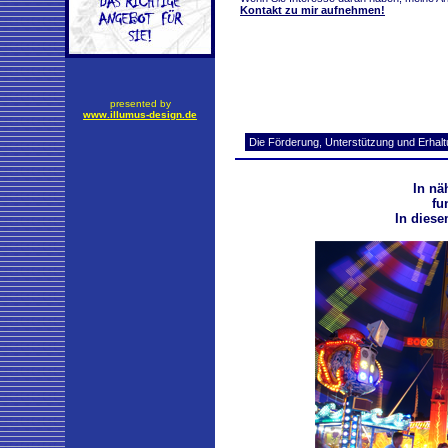
Kontakt zu mir aufnehmen!
presented by
www.illumus-design.de
In nä
fu
In diese