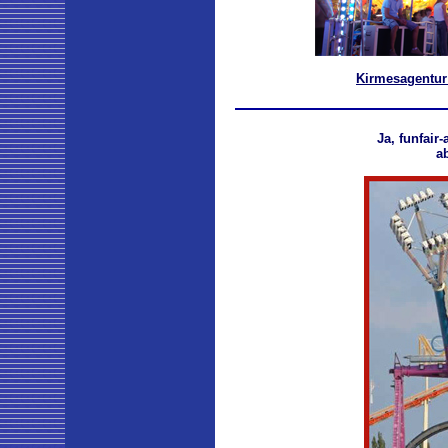
Kirmesagentur 
Ja, funfair
a